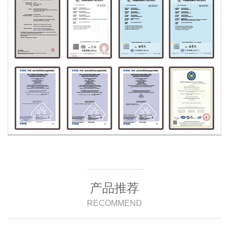
产品推荐
RECOMMEND