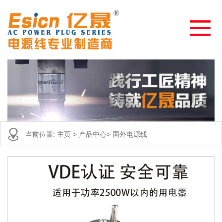
当前位置:
主页
>
产品中心
>
国外电源线