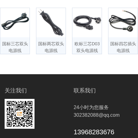
国标三芯双头
国标两芯双头
欧标三芯D03
国标四芯插头
电源线
电源线
双头电源线
电源线
关注我们
联系我们
24小时为您服务
302382088@qq.com
13968283676